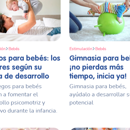
ión
Bebés
Estimulación
Bebés
os para bebés: los
Gimnasia para be
res según su
¡no pierdas más
 de desarrollo
tiempo, inicia ya!
egos para bebés
Gimnasia para bebés,
 a fomentar el
ayúdalo a desarrollar s
ollo psicomotriz y
potencial
vo durante la infancia.