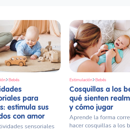
ión
Bebés
Estimulación
Bebés
vidades
Cosquillas a los b
riales para
qué sienten real
: estimula sus
y cómo jugar
idos con amor
Aprende la forma corre
hacer cosquillas a los 
tividades sensoriales