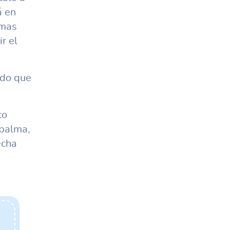
 en
emas
r el
ndo que
co
 palma,
echa