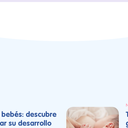
N
a bebés: descubre
r su desarrollo