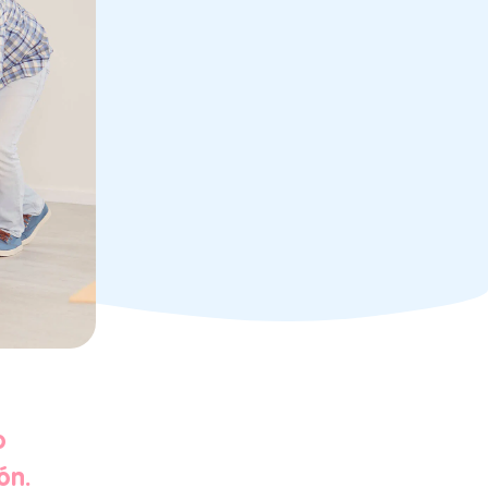
o
ón.