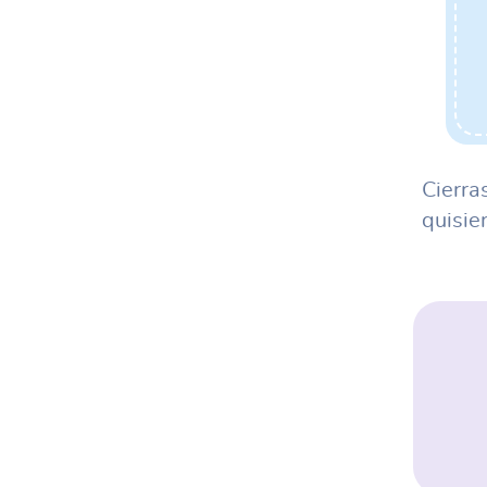
Cierra
quisie