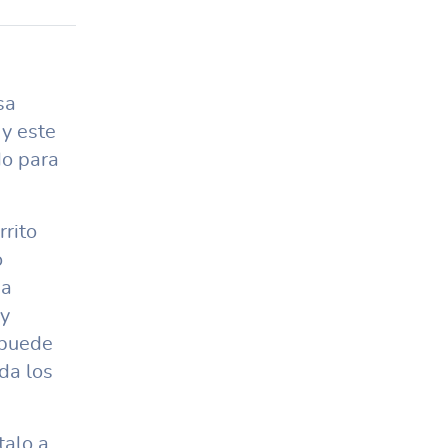
sa
 y este
do para
rrito
o
 a
 y
 puede
da los
talo a