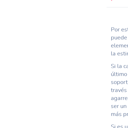
Por es
puede 
elemen
la est
Si la 
último
soport
través
agarre
ser un
más pr
Si es 