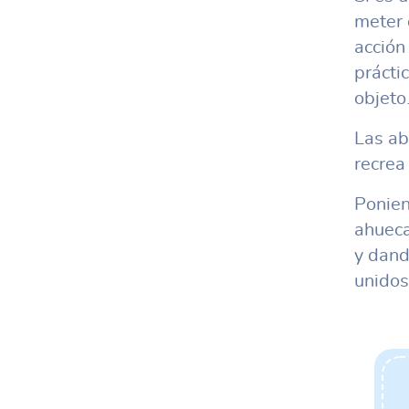
meter 
acción
prácti
objeto
Las ab
recrea
Ponien
ahueca
y dand
unidos,