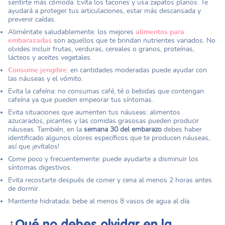
sentirte más cómoda. Evita los tacones y usa zapatos planos. Te
ayudará a proteger tus articulaciones, estar más descansada y
prevenir caídas.
Aliméntate saludablemente: los mejores
alimentos para
embarazadas
son aquellos que te brindan nutrientes variados. No
olvides incluir frutas, verduras, cereales o granos, proteínas,
lácteos y aceites vegetales.
Consume jengibre
: en cantidades moderadas puede ayudar con
las náuseas y el vómito.
Evita la cafeína: no consumas café, té o bebidas que contengan
cafeína ya que pueden empeorar tus síntomas.
Evita situaciones que aumenten tus náuseas: alimentos
azucarados, picantes y las comidas grasosas pueden producir
náuseas. También, en la
semana 30 del embarazo
debes haber
identificado algunos olores específicos que te producen náuseas,
así que ¡evítalos!
Come poco y frecuentemente: puede ayudarte a disminuir los
síntomas digestivos.
Evita recostarte después de comer y cena al menos 2 horas antes
de dormir.
Mantente hidratada: bebe al menos 8 vasos de agua al día.