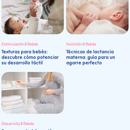
Estimulación
Bebés
Nutrición
Bebés
Texturas para bebés:
Técnicas de lactancia
descubre cómo potenciar
materna: guía para un
su desarrollo táctil
agarre perfecto
Desarrollo
Bebés