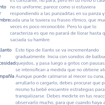
Es constante, no para, pero en su ritmo o cad
nto
no es uniforme; parece como si estuviera
r
respondiendo a las punzaditas en su panza y
mbre
cada una le tuviera su fraseo rítmico, que m
veces es poco reconocible. Pero lo que lo
caracteriza es que no parará de llorar hasta 
saciada su hambre.
llanto
Este tipo de llanto se va incrementando
r
gradualmente. Inicia con sonidos de balbu
cesidad
quejidos, y pasa luego a gritos con pausa
se intensifican a medida que no obtiene at
mpañía
Aunque puede calmarse al mecer su cuna,
arrullarlo o cargarlo, debes procurar que p
mismo tu bebé encuentre estrategias para
tranquilizarse. Debes medirte en tus reacc
observarlo mucho, para que cuando haya 