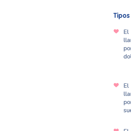
Tipos
El
lla
po
do
El
lla
po
su