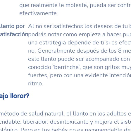
que realmente le moleste, pueda ser cont
efectivamente.
llanto por
Al no ser satisfechos los deseos de tu
atisfacción
podrás notar como empieza a hacer pu
una estrategia depende de ti si es efec
no. Generalmente después de los 8 m
este llanto puede ser acompañado con 
conocido ‘berrinche’, que son gritos mu
fuertes, pero con una evidente intenció
ritmo.
jo llorar?
étodo de salud natural, el llanto en los adultos 
ndable, liberador, desintoxicante y mejora el sis
lógico. Pero en los bebés no es recomendable de