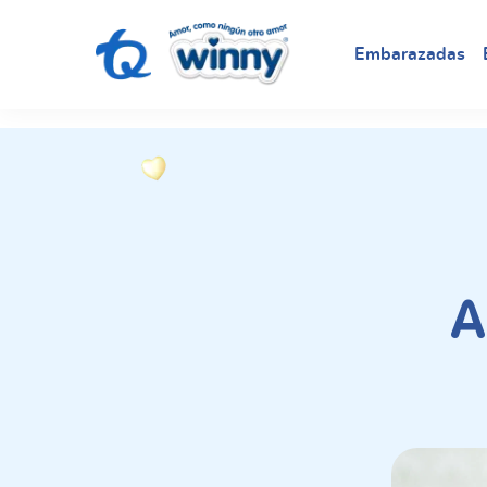
request nonas
Embarazadas
A