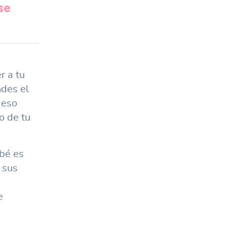
se
r a tu
ndes el
 eso
o de tu
ebé es
 sus
e