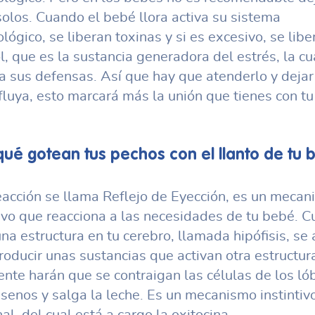
 solos. Cuando el bebé llora activa su sistema
lógico, se liberan toxinas y si es excesivo, se libe
ol, que es la sustancia generadora del estrés, la cu
ta sus defensas. Así que hay que atenderlo y dejar
 fluya, esto marcará más la unión que tienes con tu
qué gotean tus pechos con el llanto de tu
eacción se llama Reflejo de Eyección, es un meca
tivo que reacciona a las necesidades de tu bebé. 
una estructura en tu cerebro, llamada hipófisis, se 
roducir unas sustancias que activan otra estructur
ente harán que se contraigan las células de los ló
 senos y salga la leche. Es un mecanismo instintiv
al, del cual está a cargo la oxitocina.