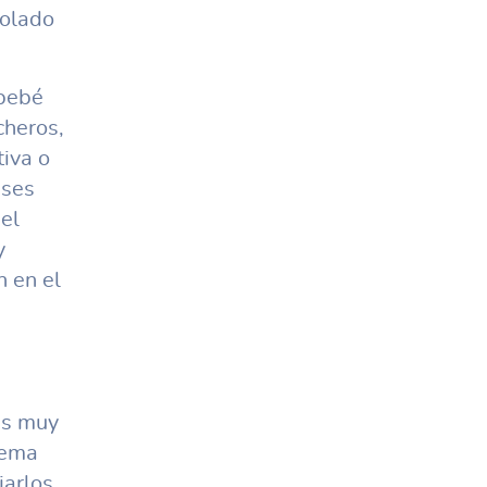
rolado
 bebé
cheros,
tiva o
eses
el
y
n en el
es muy
tema
jarlos