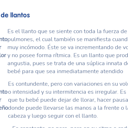
 de llantos
Es el llanto que se siente con toda la fuerza de
nto
pulmones, el cual también se manifiesta cuand
r
muy incómodo. Éste se va incrementando de v
lor
y no posee forma rítmica. Es un llanto que pro
angustia, pues se trata de una súplica innata d
bebé para que sea inmediatamente atendido
Es contundente, pero con variaciones en su vo
nto
o intensidad y su intermitencia es irregular. Es 
r
que tu bebé puede dejar de llorar, hacer paus
eño
donde puede llevarse las manos a la frente o l
cabeza y luego seguir con el llanto.