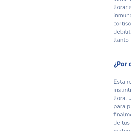
llorar
inmuno
cortis
debili
llanto
¿Por 
Esta r
instin
llora, 
para p
finalm
de tus
matern