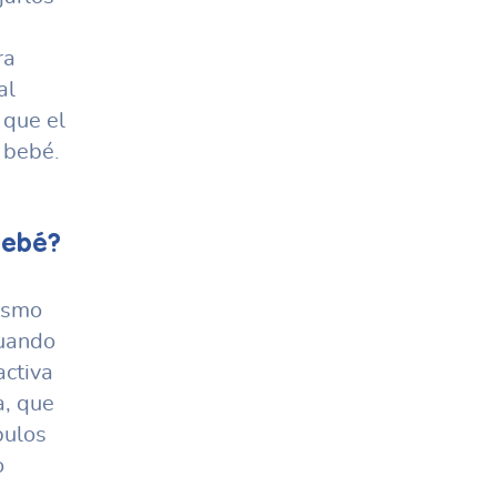
ra
al
 que el
 bebé.
 bebé?
nismo
Cuando
activa
a, que
bulos
o