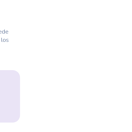
uede
 los