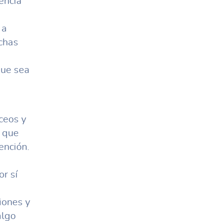
encia
 a
uchas
que sea
ceos y
s que
ención.
or sí
iones y
algo