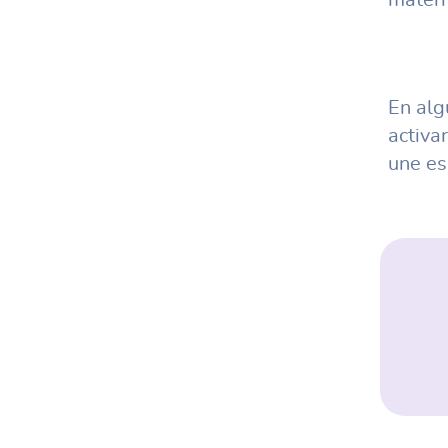
En alg
activa
une es