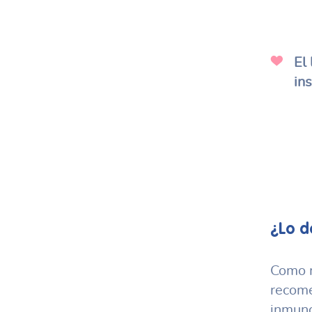
El 
ins
¿Lo de
Como m
recome
inmuno