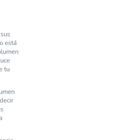
 sus
o está
olumen
duce
e tu
lumen
decir
as
a