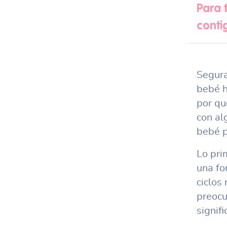
Para 
conti
Segura
bebé h
por qu
con al
bebé p
Lo pri
una fo
ciclos
preocu
signif