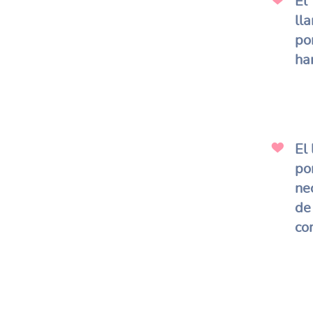
El
lla
po
ha
El 
po
ne
de
co