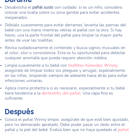
Durante
Desabrocha el
pañal sucio
con cuidado: si es un niño, considera
colocar una toalla sobre su zona genital para evitar accidentes
inesperados.
Dóblalo suavemente para evitar derrames: levanta las piernas del
bebé con una mano mientras retiras el pañal con la otra. Si hay
heces, usa la parte frontal del pañal para limpiar la mayor parte
antes de usar las toallitas.
Revisa cuidadosamente el contenido y busca signos inusuales en
el color, olor o consistencia. Esta es tu oportunidad para detectar
cualquier anomalía que pueda requerir atención médica.
Limpia suavemente a tu bebé con
toallitas húmedas Winny
:
asegúrate de limpiar todos los pliegues y arrugas, especialmente
en las niñas, limpiando siempre de adelante hacia atrás para evitar
infecciones urinarias.
Aplica crema protectora si es necesario, especialmente si tu bebé
tiene tendencia a la
dermatitis del pañal
. Una capa fina es
suficiente.
Después
Coloca el pañal Winny limpio: asegúrate de que esté bien ajustado,
pero no demasiado apretado. Debe poder pasar un dedo entre el
pañal y la piel del bebé. Evalúa bien que no haya quedado el
pañal