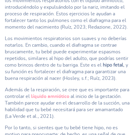
los movimientos respiratorios con el líquido amniótico,
introduciéndolo y expulsándolo por la nariz, imitando el
proceso de respiración. Estos ejercicios le ayudan a
fortalecer tanto los pulmones como el diafragma para el
momento del nacimiento (Ruíz, 2023; Redazione, 2022).
Los movimientos respiratorios son suaves y no deberías
notarlos. En cambio, cuando el diafragma se contrae
bruscamente, tu bebé puede experimentar espasmos
repetidos, similares al hipo del adulto, que podrías sentir
como brincos dentro de tu barriga. Este es el
hipo fetal
, y
su función es fortalecer el diafragma para garantizar una
buena respiración al nacer (Hosley, s.f.; Ruíz, 2023).
Además de la respiración, se cree que es importante para
controlar el
líquido amniótico
al inicio de la gestación.
También parece ayudar en el desarrollo de la succión, una
habilidad que tu bebé necesitará para ser amamantado
(La Verde et al., 2021).
Por lo tanto, si sientes que tu bebé tiene hipo, no es
motivo para preocuparte; de hecho, es una señal de que