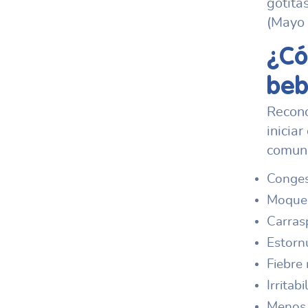
gotita
(Mayo 
¿Có
beb
Recono
inicia
comune
Conges
Moqueo
Carrasp
Estorn
Fiebre 
Irritab
Menos 