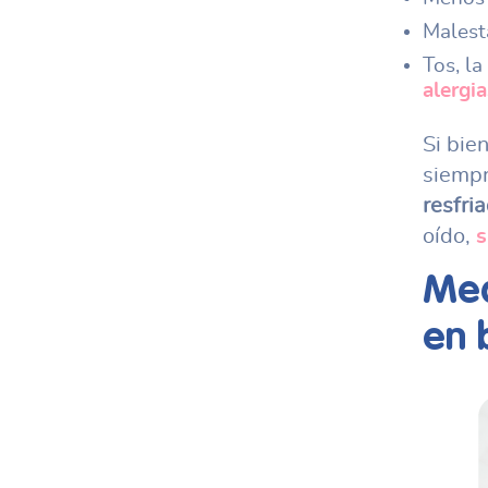
Malest
Tos, l
alergi
Si bie
siempr
resfri
oído,
s
Med
en 