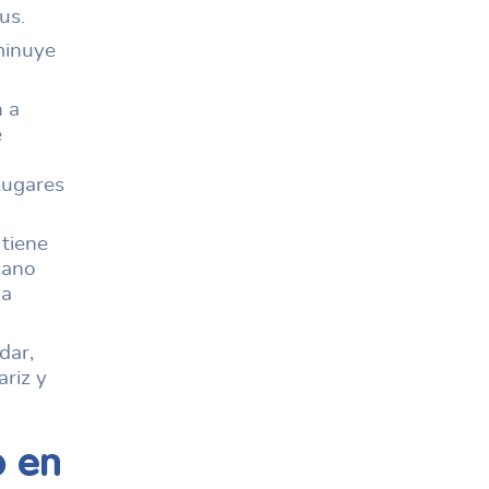
us.
minuye
n a
e
lugares
 tiene
cano
 a
dar,
riz y
o en