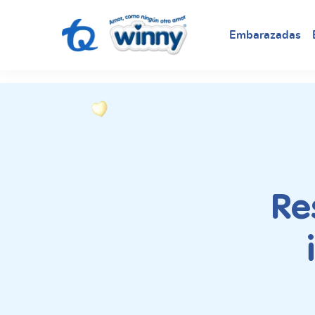
request nonas
Embarazadas
Re