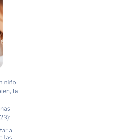
n niño
ien, la
unas
23):
tar a
e las