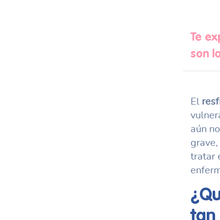
Te ex
son l
El
resf
vulner
aún no
grave,
tratar
enferm
¿Qu
tan