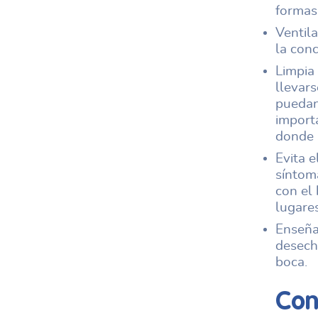
formas 
Ventila
la conc
Limpia 
llevars
puedan 
import
donde 
Evita e
síntom
con el
lugare
Enseña 
desecha
boca.
Con