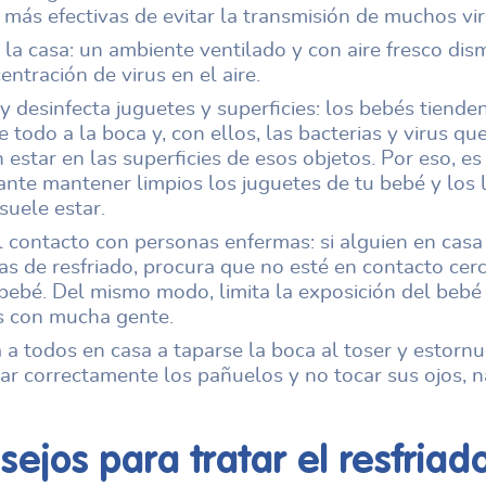
más efectivas de evitar la transmisión de muchos vir
 la casa: un ambiente ventilado y con aire fresco dis
entración de virus en el aire.
y desinfecta juguetes y superficies: los bebés tiende
e todo a la boca y, con ellos, las bacterias y virus qu
estar en las superficies de esos objetos. Por eso, es
ante mantener limpios los juguetes de tu bebé y los 
suele estar.
l contacto con personas enfermas: si alguien en casa
as de resfriado, procura que no esté en contacto cer
 bebé. Del mismo modo, limita la exposición del bebé
s con mucha gente.
a todos en casa a taparse la boca al toser y estornu
r correctamente los pañuelos y no tocar sus ojos, na
sejos para tratar el
resfriad