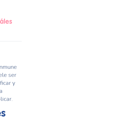
áles
 inmune
le ser
icar y
a
icar.
es