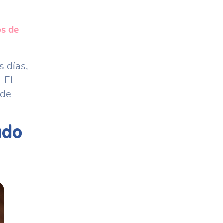
os de
s días,
 El
 de
ado