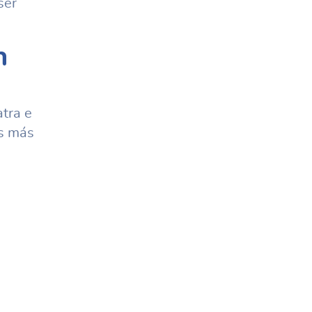
ser
n
atra e
as más