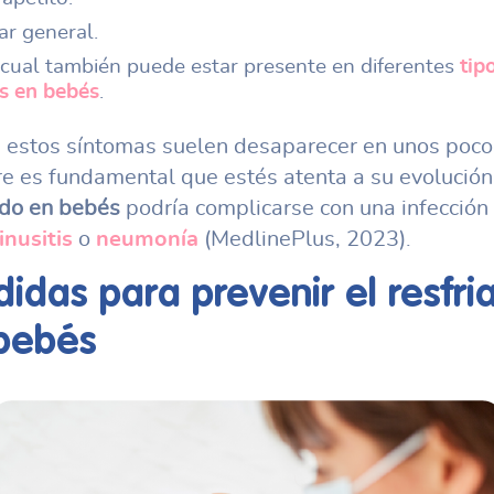
ar general.
a cual también puede estar presente en diferentes
tip
as en bebés
.
n estos síntomas suelen desaparecer en unos poco
e es fundamental que estés atenta a su evolución.
ado en bebés
podría complicarse con una infección
inusitis
o
neumonía
(MedlinePlus, 2023).
idas para prevenir el
resfri
bebés