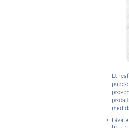
El
res
puede 
preven
probab
medida
Lávate
tu bebé