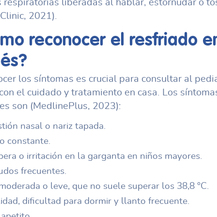
s respiratorias liberadas al hablar, estornudar o to
Clinic, 2021).
mo reconocer el
resfriado e
és
?
cer los síntomas es crucial para consultar al pedi
r con el cuidado y tratamiento en casa. Los síntom
s son (MedlinePlus, 2023):
tión nasal o nariz tapada.
 constante.
era o irritación en la garganta en niños mayores.
udos frecuentes.
moderada o leve, que no suele superar los 38,8 °C.
ilidad, dificultad para dormir y llanto frecuente.
apetito.