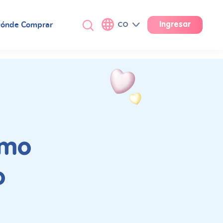
ónde Comprar
CO
Ingresar
ómo
o