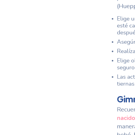
(Huepp
Elige u
esté c
despué
Asegúr
Realíza
Elige o
seguro
Las ac
tiernas
Gim
Recuer
nacid
manera