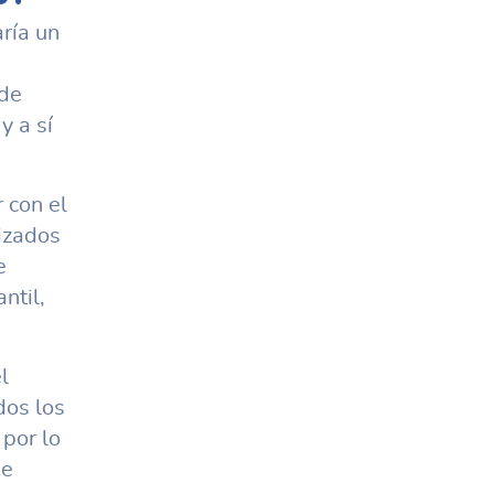
ría un
 de
y a sí
 con el
lizados
e
ntil,
l
dos los
por lo
se