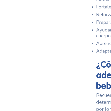
Fortale
Reforz
Prepara
Ayudar
cuerpo
Apren
Adapta
¿Có
ade
beb
Recuer
determ
por lo