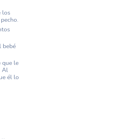
 los
l pecho.
ntos
l bebé
 que le
. Al
ue él lo