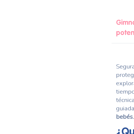
Gimna
poten
Segura
proteg
explor
tiempo
técnic
guiada
bebés
¿Qu