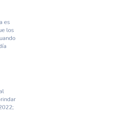
ea es
ue los
cuando
día
al
rindar
 2022;