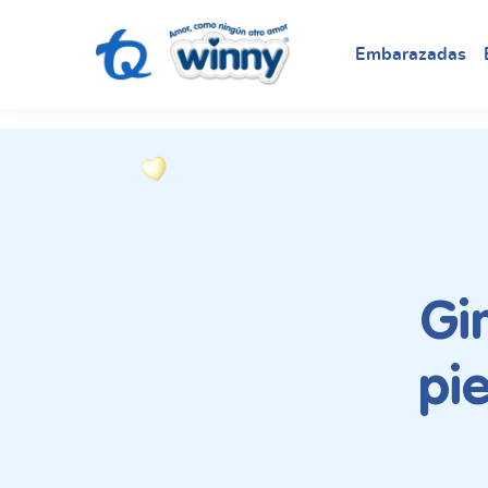
request nonas
Embarazadas
Gi
pi