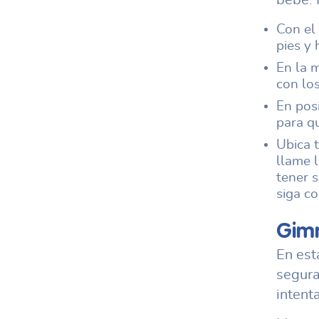
bebé. 
Con el 
pies y 
En la 
con los
En posi
para qu
Ubica t
llame l
tener s
siga co
Gim
En est
segura
intent