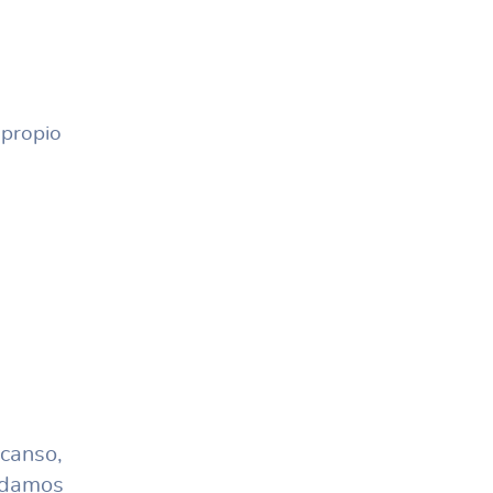
 propio
canso,
endamos