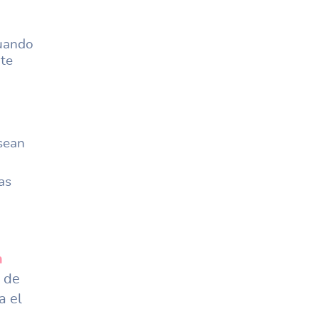
cuando
te
 sean
as
s
n
r de
a el