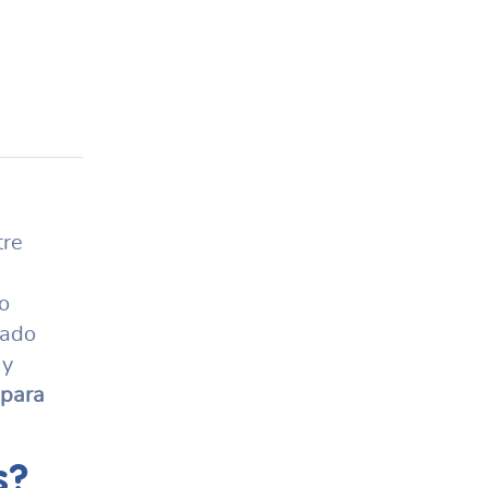
tre
o
lado
 y
 para
s
?