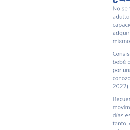
No se 
adulto
capaci
adquir
mismo 
Consis
bebé d
por un
conozc
2022).
Recuer
movimi
días e
tanto,