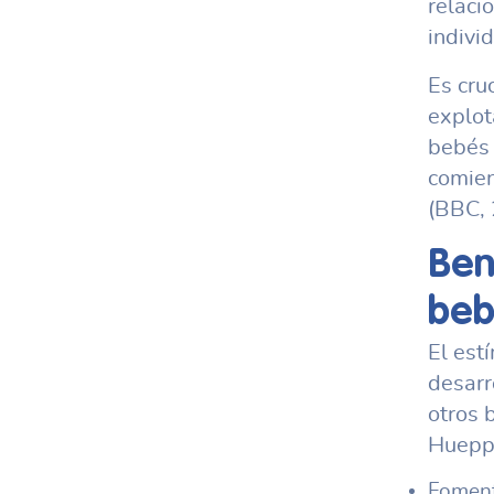
relaci
individ
Es cruc
explot
bebés 
comien
(BBC, 
Ben
beb
El est
desarr
otros 
Huepp 
Foment