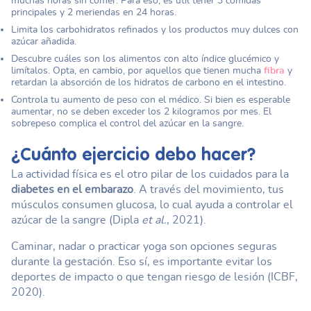
muchas horas sin comer. Para eso, es útil tener 3 comidas
principales y 2 meriendas en 24 horas.
Limita los carbohidratos refinados y los productos muy dulces con
azúcar añadida.
Descubre cuáles son los alimentos con alto índice glucémico y
limítalos. Opta, en cambio, por aquellos que tienen mucha
fibra
y
retardan la absorción de los hidratos de carbono en el intestino.
Controla tu aumento de peso con el médico. Si bien es esperable
aumentar, no se deben exceder los 2 kilogramos por mes. El
sobrepeso complica el control del azúcar en la sangre.
¿Cuánto ejercicio debo hacer?
La actividad física es el otro pilar de los cuidados para la
diabetes en el embarazo
. A través del movimiento, tus
músculos consumen glucosa, lo cual ayuda a controlar el
azúcar de la sangre (Dipla
et al.
, 2021).
Caminar, nadar o practicar yoga son opciones seguras
durante la gestación. Eso sí, es importante evitar los
deportes de impacto o que tengan riesgo de lesión (ICBF,
2020).