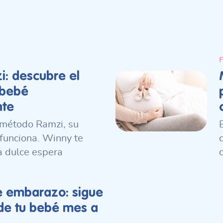
F
: descubre el
 bebé
te
 método Ramzi, su
 funciona. Winny te
 dulce espera
e embarazo: sigue
 de tu bebé mes a