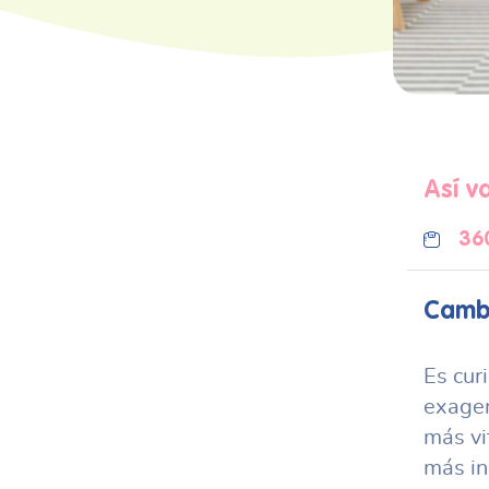
Así v
36
Cambi
Es cur
exager
más vi
más in