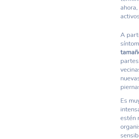
ahora,
activo
A part
síntom
tamaño
partes
vecina
nuevas
pierna
Es muy
intens
estén 
organi
sensib