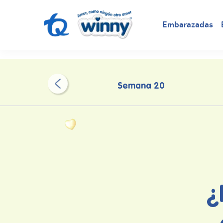
request nonas
Embarazadas
Semana 20
¿