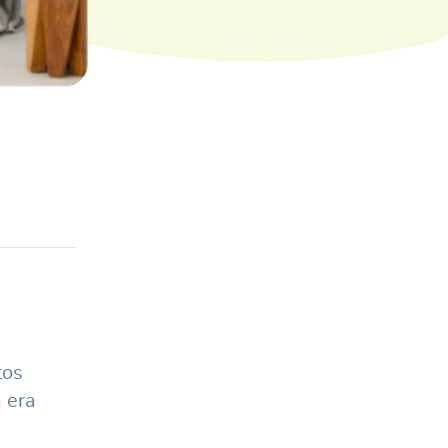
tos
 era