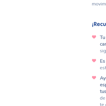
movimi
¡Recu
Tu
ca
sig
Es
es
Ay
esp
tu
de
te