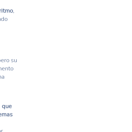
ritmo
,
ndo
pero su
mento
ha
 que
temas
or