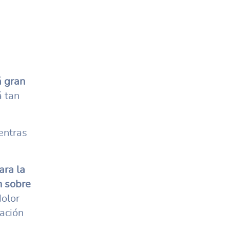
 gran
á tan
ntras
ara la
n sobre
dolor
uación