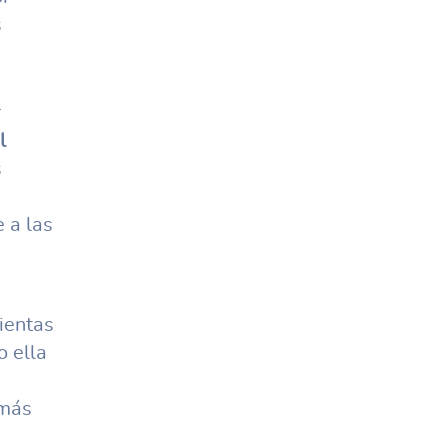
s
r
l
s
 a las
ientas
o ella
 más