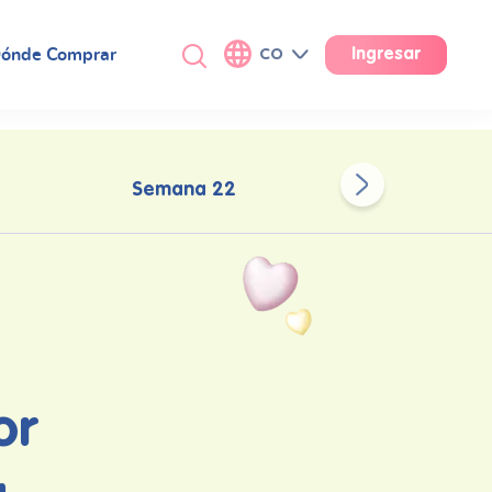
ónde Comprar
CO
Ingresar
Semana 22
or