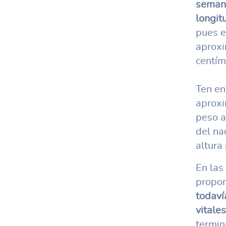
semana
longit
pues e
aproxi
centím
Ten en
aproxi
peso a
del na
altura
En las
propor
todaví
vitales
termin