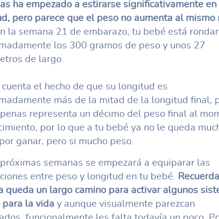
s ha empezado a estirarse significativamente en
ud, pero parece que el peso no aumenta al mismo 
n la semana 21 de embarazo, tu bebé está ronda
madamente los 300 gramos de peso y unos 27
etros de largo.
 cuenta el hecho de que su longitud es
madamente más de la mitad de la longitud final, 
penas representa un décimo del peso final al mo
cimiento, por lo que a tu bebé ya no le queda muc
 por ganar, pero si mucho peso.
 próximas semanas se empezará a equiparar las
ciones entre peso y longitud en tu bebé.
Recuerda
a queda un largo camino para activar algunos sis
 para la vida
y aunque visualmente parezcan
ados, funcionalmente les falta todavía un poco. P