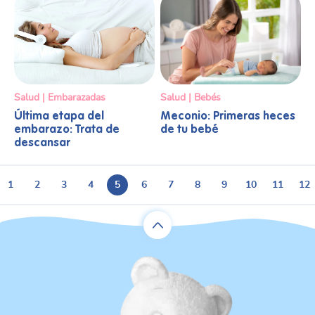
Salud | Embarazadas
Salud | Bebés
Última etapa del
Meconio: Primeras heces
embarazo: Trata de
de tu bebé
descansar
1
2
3
4
5
6
7
8
9
10
11
12