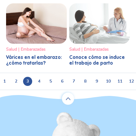
Salud | Embarazadas
Salud | Embarazadas
Várices en el embarazo:
Conoce cómo se induce
¿cómo tratarlas?
el trabajo de parto
1
2
3
4
5
6
7
8
9
10
11
12